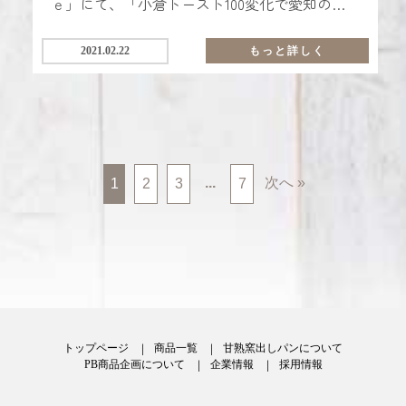
ｅ」にて、「小倉トースト100変化で愛知の喫
茶店を盛り上げたい！」について取り上げてい
ただきました。
2021.02.22
もっと詳しく
...
次へ »
1
2
3
7
トップページ
商品一覧
甘熟窯出しパンについて
PB商品企画について
企業情報
採用情報