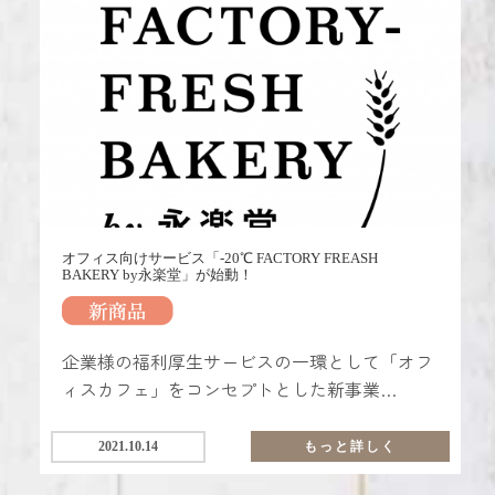
オフィス向けサービス「-20℃ FACTORY FREASH
BAKERY by永楽堂」が始動！
企業様の福利厚生サービスの一環として「オフ
ィスカフェ」をコンセプトとした新事業
「-20℃ FACTORY FREASH BAKERY by永楽堂」
を開始致しました。 トライアルなどもご用意し
2021.10.14
もっと詳しく
ておりますので、お気軽にお問い合わせくださ